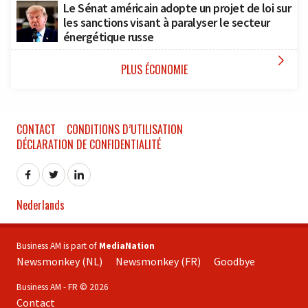
Le Sénat américain adopte un projet de loi sur
les sanctions visant à paralyser le secteur
énergétique russe

PLUS ÉCONOMIE
CONTACT
CONDITIONS D’UTILISATION
DÉCLARATION DE CONFIDENTIALITÉ
Nederlands
Business AM is part of
MediaNation
Newsmonkey (NL)
Newsmonkey (FR)
Goodbye
Business AM - FR © 2026
Contact