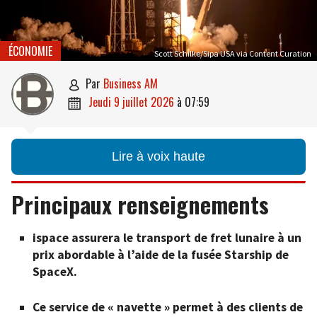
ÉCONOMIE
Scott Schilke/Sipa USA via Content Curation
par
Business AM

jeudi 9 juillet 2026
à
07:59

Lire à voix haute
Principaux renseignements
ispace assurera le transport de fret lunaire à un
prix abordable à l’aide de la fusée Starship de
SpaceX.
Ce service de « navette » permet à des clients de