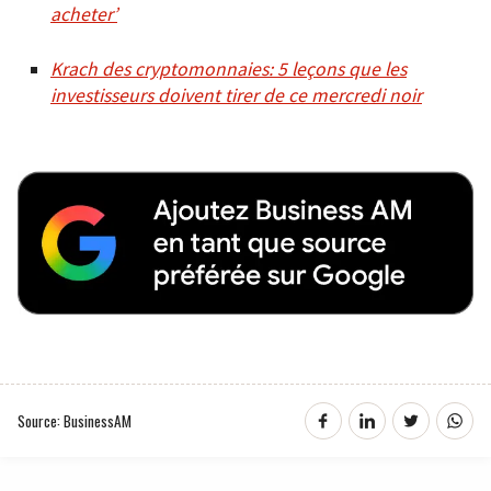
acheter’
Krach des cryptomonnaies: 5 leçons que les
investisseurs doivent tirer de ce mercredi noir
Source: BusinessAM