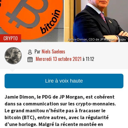
CRYPTO
Jamie Dimon, CEO de JP Morgan – Isopix
par
Niels Saelens

mercredi 13 octobre 2021
à
11:12

Lire à voix haute
Jamie Dimon, le PDG de JP Morgan, est cohérent
dans sa communication sur les crypto-monnaies.
Le grand manitou n’hésite pas à fracasser le
bitcoin (BTC), entre autres, avec la régularité
d’une horloge. Malgré la récente montée en