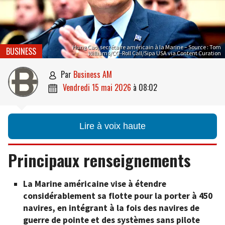
Hung Cao, secrétaire américain à la Marine – Source : Tom
BUSINESS
Williams/CQ-Roll Call/Sipa USA via Content Curation
par
Business AM

vendredi 15 mai 2026
à
08:02

Lire à voix haute
Principaux renseignements
La Marine américaine vise à étendre
considérablement sa flotte pour la porter à 450
navires, en intégrant à la fois des navires de
guerre de pointe et des systèmes sans pilote