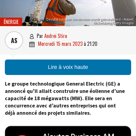
De rotor van een windmolen wordt geïnstalleerd – Robert
ÉNERGIE
Nickelsberg/Getty Images
par
Andrei Stiru

AS
mercredi 15 mars 2023
à
21:20

Lire à voix haute
Le groupe technologique General Electric (GE) a
annoncé qu’il allait construire une éolienne d’une
capacité de 18 mégawatts (MW). Elle sera en
concurrence avec d’autres entreprises qui ont
déjà annoncé des projets similaires.