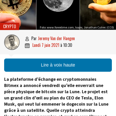
CRYPTO
Foto: www.forextime.com, Isopix, Jonathan Cutrer. (CC0)
par
Jeremy Van der Haegen

lundi 7 juin 2021
à
10:30

Lire à voix haute
La plateforme d’échange en cryptomonnaies
Bitmex a annoncé vendredi qu’elle enverrait une
pièce physique de bitcoin sur la Lune. Le projet est
un grand clin d’œil au plan du CEO de Tesla, Elon
Musk, qui veut lui emmener le dogecoin sur la Lune
grâce à un satellite. Quelle crypto atteindra