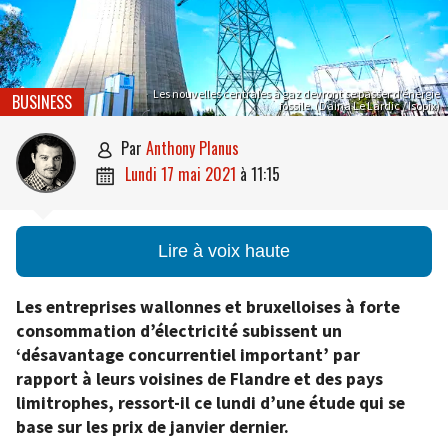
Les nouvelles centrales à gaz devront se passer d’énergie
BUSINESS
fossile. (Daina Le Lardic / Isopix)
par
Anthony Planus

lundi 17 mai 2021
à
11:15

Lire à voix haute
Les entreprises wallonnes et bruxelloises à forte
consommation d’électricité subissent un
‘désavantage concurrentiel important’ par
rapport à leurs voisines de Flandre et des pays
limitrophes, ressort-il ce lundi d’une étude qui se
base sur les prix de janvier dernier.