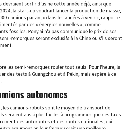
evraient sortir d’usine cette année déjà, ainsi que
 2024, la start-up voudrait lancer la production de masse,
00 camions par an, « dans les années à venir », rapporte
alimentés par des « énergies nouvelles », comme
urants fossiles. Pony.ai n’a pas communiqué le prix de ses
 semi-remorques seront exclusifs à la Chine ou s’ils seront
ement.
core les semi-remorques rouler tout seuls. Pour l’heure, la
tuer des tests à Guangzhou et à Pékin, mais espère à ce
.
camions autonomes
d
, les camions-robots sont le moyen de transport de
ils seraient aussi plus faciles à programmer que des taxis
airement des autoroutes et des routes nationales, qui
autre argument en leur faveur serait une meilleure