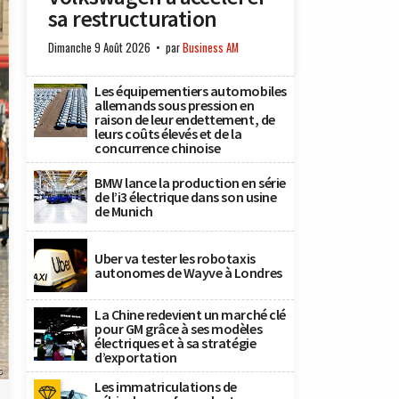
sa restructuration
Dimanche 9 Août 2026
par
Business AM
Les équipementiers automobiles
allemands sous pression en
raison de leur endettement, de
leurs coûts élevés et de la
concurrence chinoise
BMW lance la production en série
de l’i3 électrique dans son usine
de Munich
Uber va tester les robotaxis
autonomes de Wayve à Londres
La Chine redevient un marché clé
pour GM grâce à ses modèles
électriques et à sa stratégie
d’exportation
s
Les immatriculations de