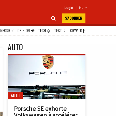
Login
|
NL

S'ABONNER

ÉNERGIE
⚡
OPINION
📢
TECH
🤖
TEST
📱
CRYPTO
₿
AUTO
AUTO
Porsche SE exhorte
Volkswagen à accélérer