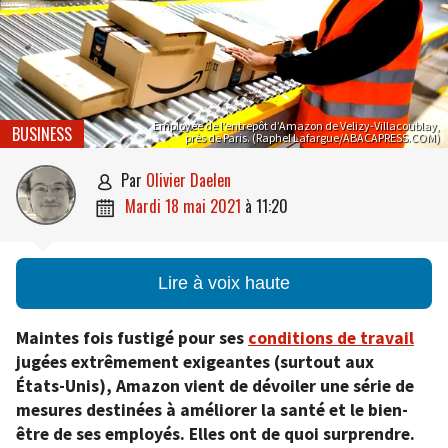
Employée de l’entrepôt d’Amazon de Velizy-Villacoublay,
BUSINESS
près de Paris. (Raphel Lafargue/ABACAPRESS.COM)
par
Olivier Daelen

mardi 18 mai 2021
à
11:20

Lire à voix haute
Maintes fois fustigé pour ses
conditions de travail
jugées extrêmement exigeantes (surtout aux
États-Unis), Amazon vient de dévoiler une série de
mesures destinées à améliorer la santé et le bien-
être de ses employés. Elles ont de quoi surprendre.