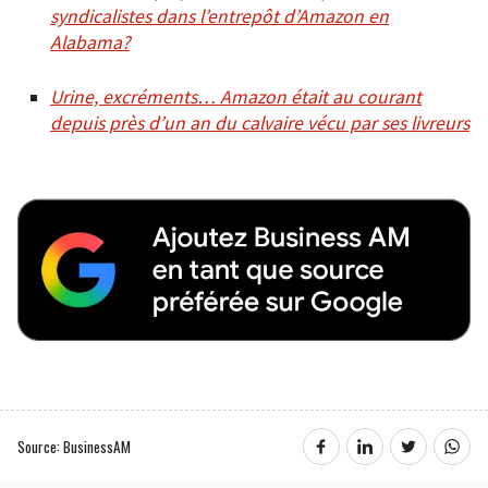
syndicalistes dans l’entrepôt d’Amazon en
Alabama?
Urine, excréments… Amazon était au courant
depuis près d’un an du calvaire vécu par ses livreurs
Source: BusinessAM