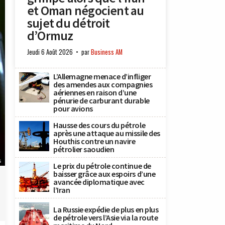
et Oman négocient au
sujet du détroit
d’Ormuz
Jeudi 6 Août 2026
par
Business AM
L’Allemagne menace d’infliger
des amendes aux compagnies
aériennes en raison d’une
pénurie de carburant durable
pour avions
Hausse des cours du pétrole
après une attaque au missile des
Houthis contre un navire
pétrolier saoudien
s
Le prix du pétrole continue de
baisser grâce aux espoirs d’une
avancée diplomatique avec
l’Iran
La Russie expédie de plus en plus
de pétrole vers l’Asie via la route