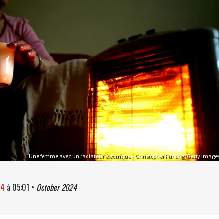
Une femme avec un radiateur électrique – Christopher Furlong/Getty Image
24
à
05:01
•
October 2024