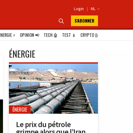
Login
|
NL

S'ABONNER

ÉNERGIE
⚡
OPINION
📢
TECH
🤖
TEST
📱
CRYPTO
₿
ÉNERGIE
ÉNERGIE
Le prix du pétrole
grimpe alors que l’Iran