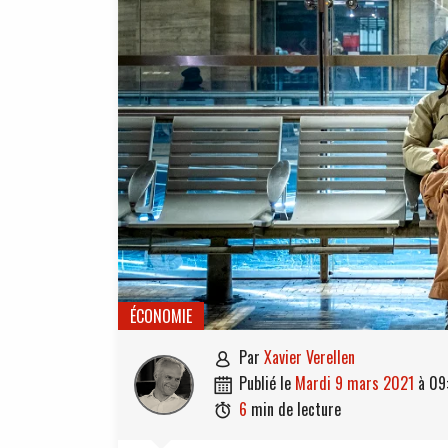
ÉCONOMIE
par
Xavier Verellen

publié le
mardi 9 mars 2021
à
09

6
min de lecture
