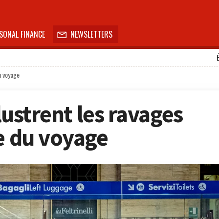
SONAL FINANCE
NEWSLETTERS

u voyage
llustrent les ravages
ie du voyage