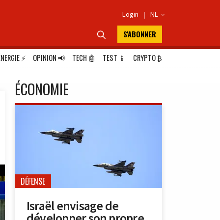
Login
|
NL

S'ABONNER

ÉNERGIE
⚡
OPINION
📢
TECH
🤖
TEST
📱
CRYPTO
₿
ÉCONOMIE
DÉFENSE
Israël envisage de
développer son propre