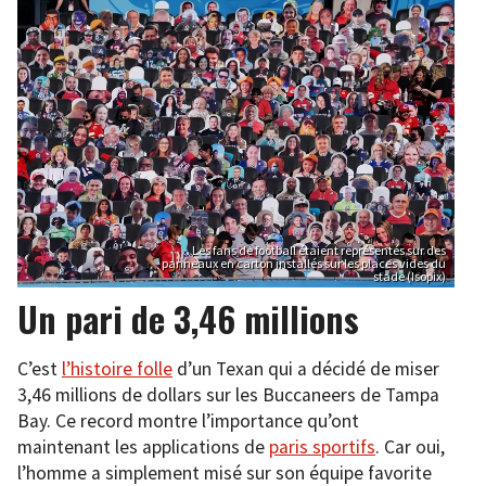
Les fans de football étaient représentés sur des
panneaux en carton installés sur les places vides du
stade (Isopix)
Un pari de 3,46 millions
C’est
l’histoire folle
d’un Texan qui a décidé de miser
3,46 millions de dollars sur les Buccaneers de Tampa
Bay. Ce record montre l’importance qu’ont
maintenant les applications de
paris sportifs
. Car oui,
l’homme a simplement misé sur son équipe favorite