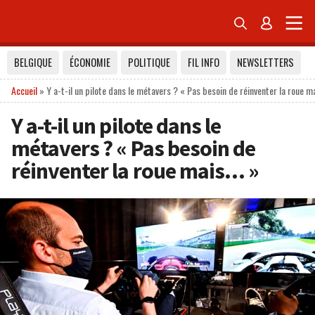


BELGIQUE
ÉCONOMIE
POLITIQUE
FIL INFO
NEWSLETTERS
Accueil
»
Y a-t-il un pilote dans le métavers ? « Pas besoin de réinventer la roue m
Y a-t-il un pilote dans le
métavers ? « Pas besoin de
réinventer la roue mais… »