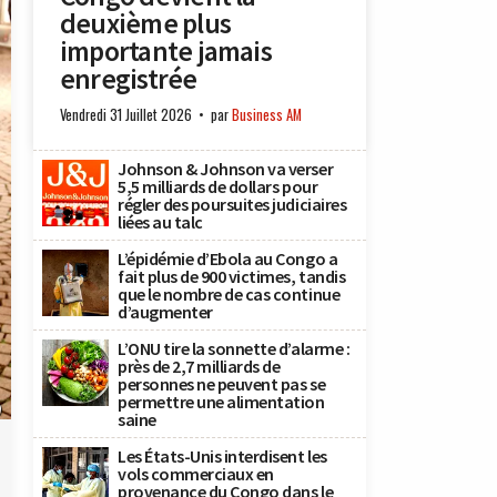
deuxième plus
importante jamais
enregistrée
Vendredi 31 Juillet 2026
par
Business AM
Johnson & Johnson va verser
5,5 milliards de dollars pour
régler des poursuites judiciaires
liées au talc
L’épidémie d’Ebola au Congo a
fait plus de 900 victimes, tandis
que le nombre de cas continue
d’augmenter
L’ONU tire la sonnette d’alarme :
près de 2,7 milliards de
personnes ne peuvent pas se
permettre une alimentation
)
saine
Les États-Unis interdisent les
vols commerciaux en
provenance du Congo dans le