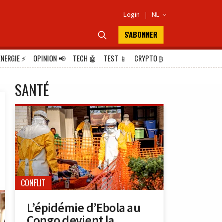
Login
|
NL

S'ABONNER

ÉNERGIE
⚡
OPINION
📢
TECH
🤖
TEST
📱
CRYPTO
₿
SANTÉ
CONFLIT
L’épidémie d’Ebola au
Congo devient la