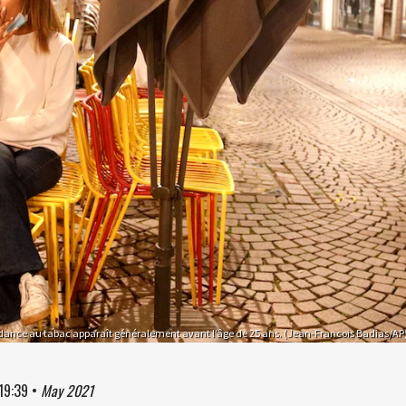
ance au tabac apparaît généralement avant l’âge de 25 ans. (Jean-Francois Badias/AP
19:39
•
May 2021