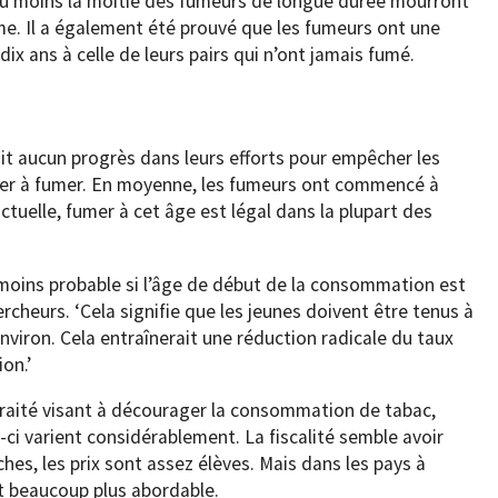
u moins la moitié des fumeurs de longue durée mourront
e. Il a également été prouvé que les fumeurs ont une
ix ans à celle de leurs pairs qui n’ont jamais fumé.
fait aucun progrès dans leurs efforts pour empêcher les
er à fumer. En moyenne, les fumeurs ont commencé à
actuelle, fumer à cet âge est légal dans la plupart des
 moins probable si l’âge de début de la consommation est
ercheurs. ‘Cela signifie que les jeunes doivent être tenus à
environ. Cela entraînerait une réduction radicale du taux
on.’
 traité visant à décourager la consommation de tabac,
i-ci varient considérablement. La fiscalité semble avoir
iches, les prix sont assez élèves. Mais dans les pays à
st beaucoup plus abordable.