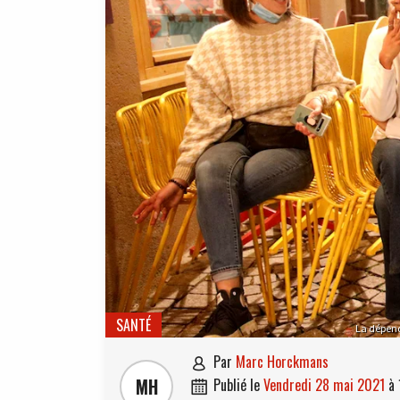
SANTÉ
La dépend
par
Marc Horckmans

MH
publié le
vendredi 28 mai 2021
à
