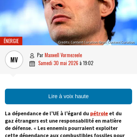
ÉNERGIE
Credits: Content Curation-Bron: Content Curation
par
Maxwell Vormezeele

MV
samedi 30 mai 2026
à
19:02

Lire à voix haute
La dépendance de l’UE à l’égard du
pétrole
et du
gaz étrangers est une responsabilité en matière
de défense. « Les ennemis pourraient exploiter
cette dépendance aux combustibles fossiles pour