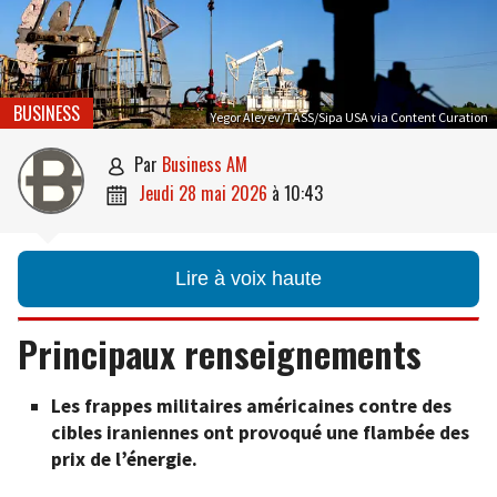
BUSINESS
Yegor Aleyev/TASS/Sipa USA via Content Curation
par
Business AM

jeudi 28 mai 2026
à
10:43

Lire à voix haute
Principaux renseignements
Les frappes militaires américaines contre des
cibles iraniennes ont provoqué une flambée des
prix de l’énergie.