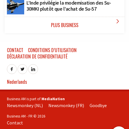
L’Inde privilégie la modernisation des Su-
30MKI plutôt que l’achat de Su-57

PLUS BUSINESS
CONTACT
CONDITIONS D’UTILISATION
DÉCLARATION DE CONFIDENTIALITÉ
Nederlands
Business AM is part of
MediaNation
Newsmonkey (NL)
Newsmonkey (FR)
Goodbye
Business AM - FR © 2026
Contact