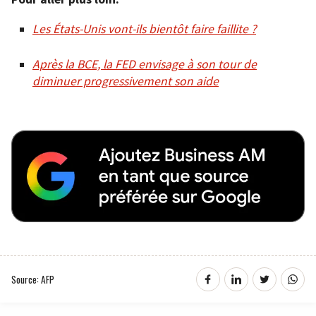
Les États-Unis vont-ils bientôt faire faillite ?
Après la BCE, la FED envisage à son tour de
diminuer progressivement son aide
Source: AFP