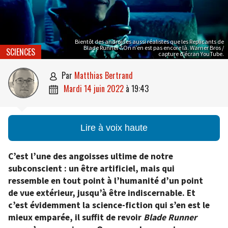
Bientôt des androïdes aussi réalistes que les Replicants de
Blade Runner ? On n’en est pas encore là. Warner Bros /
SCIENCES
capture d’écran YouTube.
par
Matthias Bertrand

mardi 14 juin 2022
à
19:43

Lire à voix haute
C’est l’une des angoisses ultime de notre
subconscient : un être artificiel, mais qui
ressemble en tout point à l’humanité d’un point
de vue extérieur, jusqu’à être indiscernable. Et
c’est évidemment la science-fiction qui s’en est le
mieux emparée, il suffit de revoir
Blade Runner