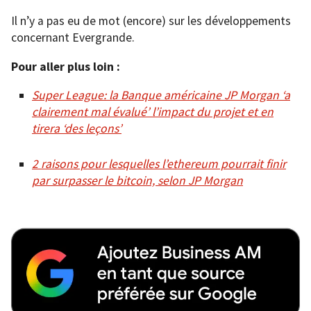
Il n’y a pas eu de mot (encore) sur les développements
concernant Evergrande.
Pour aller plus loin :
Super League: la Banque américaine JP Morgan ‘a
clairement mal évalué’ l’impact du projet et en
tirera ‘des leçons’
2 raisons pour lesquelles l’ethereum pourrait finir
par surpasser le bitcoin, selon JP Morgan