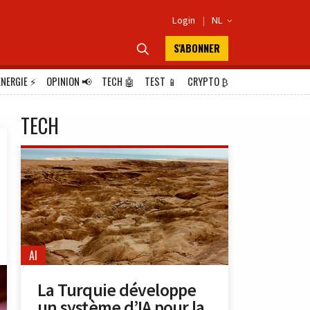
Login
|
NL

S'ABONNER

ÉNERGIE
⚡
OPINION
📢
TECH
🤖
TEST
📱
CRYPTO
₿
TECH
AI
La Turquie développe
un système d’IA pour la