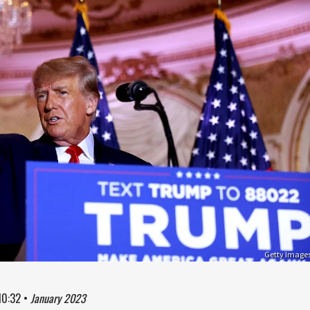
Getty Image
10:32
•
January 2023