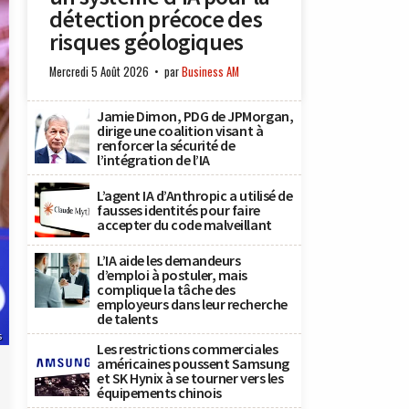
détection précoce des
risques géologiques
Mercredi 5 Août 2026
par
Business AM
Jamie Dimon, PDG de JPMorgan,
dirige une coalition visant à
renforcer la sécurité de
l’intégration de l’IA
L’agent IA d’Anthropic a utilisé de
fausses identités pour faire
accepter du code malveillant
L’IA aide les demandeurs
d’emploi à postuler, mais
complique la tâche des
employeurs dans leur recherche
de talents
s
Les restrictions commerciales
américaines poussent Samsung
et SK Hynix à se tourner vers les
équipements chinois