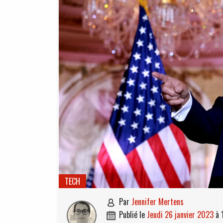
TECH
par
Jennifer Mertens

publié le
jeudi 26 janvier 2023
à
