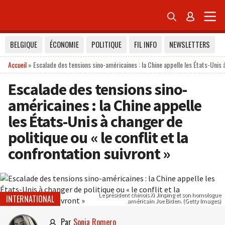


BELGIQUE
ÉCONOMIE
POLITIQUE
FIL INFO
NEWSLETTERS
Accueil
»
Escalade des tensions sino-américaines : la Chine appelle les États-Unis à
Escalade des tensions sino-
américaines : la Chine appelle
les États-Unis à changer de
politique ou « le conflit et la
confrontation suivront »
Le président chinois Xi Jinping et son homologue
INTERNATIONAL
américain Joe Biden. (Getty Images)
par
Sonia Romero
