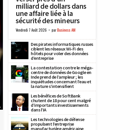
milliard de dollars dans
une affaire liée à la
sécurité des mineurs
Vendredi 7 Août 2026
par
Business AM
Des pirates informatiques russes
ciblent les réseaux Wi-Fi des
hôtels pour voler des données
d’entreprise
La contestation contre le méga-
centre de données de Google en
Inde prend de l’ampleur ; les
inquiétudes concernant l’eau et
la nature s’intensifient
Les bénéfices de SoftBank
chutent de 18 pour cent malgré
d’importants investissements
s
dans l’IA
Les technologies de défense
propulsent l’entreprise
manufacturière américaine