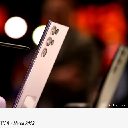
Getty Image
à
17:14
•
March 2023