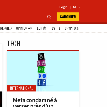
Login
|
NL

S'ABONNER

ÉNERGIE
⚡
OPINION
📢
TECH
🤖
TEST
📱
CRYPTO
₿
TECH
INTERNATIONAL
Meta condamné à
verser près d’un