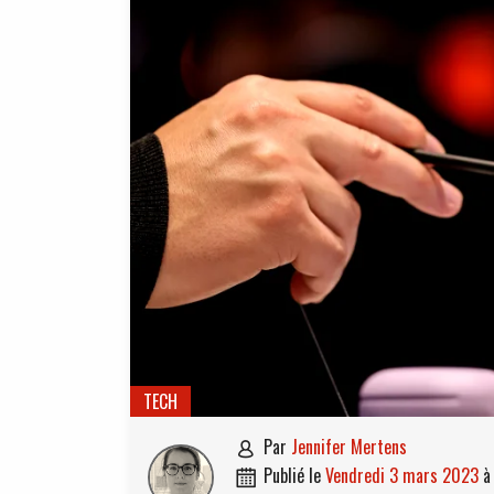
TECH
par
Jennifer Mertens

publié le
vendredi 3 mars 2023
