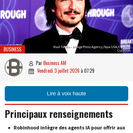
Vlad Tenev – Image Press Agency/Sipa USA/Content
BUSINESS
Curation
par
Business AM

vendredi 3 juillet 2026
à
07:29

Lire à voix haute
Principaux renseignements
Robinhood intègre des agents IA pour offrir aux