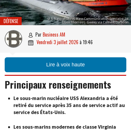
U.S. Navy photo by Mass Communication Specialist 1st
DÉFENSE
Class Thomas L. Gooley via Content Curation
par
Business AM

vendredi 3 juillet 2026
à
19:46

Lire à voix haute
Principaux renseignements
Le sous-marin nucléaire USS Alexandria a été
retiré du service après 35 ans de service actif au
service des États-Unis.
Les sous-marins modernes de classe Virginia