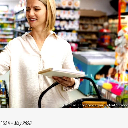
picture alliance / Zoonar via Content Curatio
à
15:14
•
May 2026