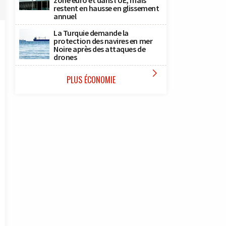
zone euro et dans l’UE, mais
restent en hausse en glissement
annuel
La Turquie demande la
protection des navires en mer
Noire après des attaques de
drones

PLUS ÉCONOMIE