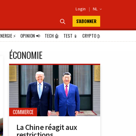
Login
|
NL

S'ABONNER

ÉNERGIE
⚡
OPINION
📢
TECH
🤖
TEST
📱
CRYPTO
₿
ÉCONOMIE
COMMERCE
La Chine réagit aux
restrictions