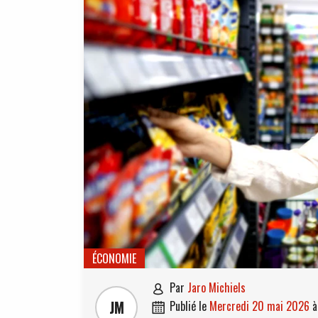
ÉCONOMIE
par
Jaro Michiels

JM
publié le
mercredi 20 mai 2026
