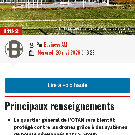
OTAN – picture alliance / dts-Agentur/ Via Content
DÉFENSE
Curation
par
Business AM

mercredi 20 mai 2026
à
16:29

Lire à voix haute
Principaux renseignements
Le quartier général de l’OTAN sera bientôt
protégé contre les drones grâce à des systèmes
de pointe développés par CS Group.