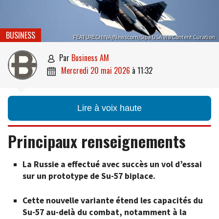
BUSINESS
FEATURECHINA/Newscom/Sipa USA via Content Curation
par
Business AM

mercredi 20 mai 2026
à
11:32

Lire à voix haute
Principaux renseignements
La Russie a effectué avec succès un vol d’essai
sur un prototype de Su-57 biplace.
Cette nouvelle variante étend les capacités du
Su-57 au-delà du combat, notamment à la