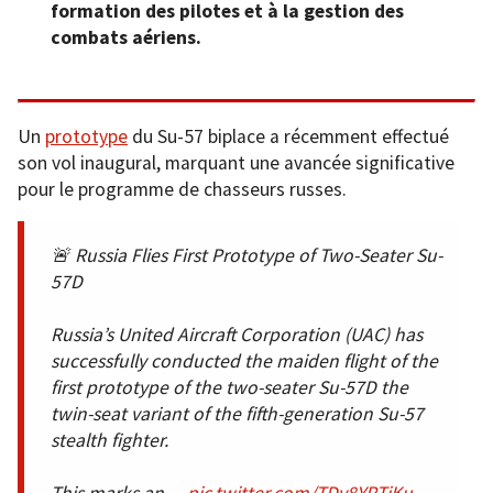
formation des pilotes et à la gestion des
combats aériens.
Un
prototype
du Su-57 biplace a récemment effectué
son vol inaugural, marquant une avancée significative
pour le programme de chasseurs russes.
🚨 Russia Flies First Prototype of Two-Seater Su-
57D
Russia’s United Aircraft Corporation (UAC) has
successfully conducted the maiden flight of the
first prototype of the two-seater Su-57D the
twin-seat variant of the fifth-generation Su-57
stealth fighter.
This marks an…
pic.twitter.com/TDy8YPTiKu