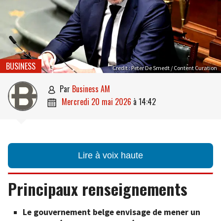
BUSINESS
Credit : Peter De Smedt / Content Curation
par
Business AM

mercredi 20 mai 2026
à
14:42

Lire à voix haute
Principaux renseignements
Le gouvernement belge envisage de mener un