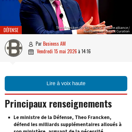
Theo Francken (N-VA) – Source : picture alliance /
DÉFENSE
NurPhoto via Content Curation
par
Business AM

vendredi 15 mai 2026
à
14:16

Lire à voix haute
Principaux renseignements
Le ministre de la Défense, Theo Francken,
défend les milliards supplémentaires alloués à
son ministère, arguant de la nécessité