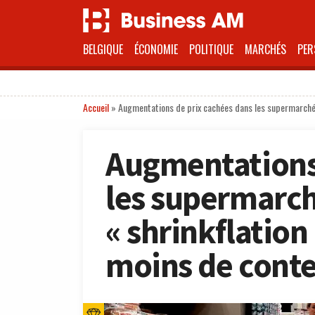
BELGIQUE
ÉCONOMIE
POLITIQUE
MARCHÉS
PER
Accueil
»
Augmentations de prix cachées dans les supermarchés 
Augmentations 
les supermarch
« shrinkflation
moins de conte