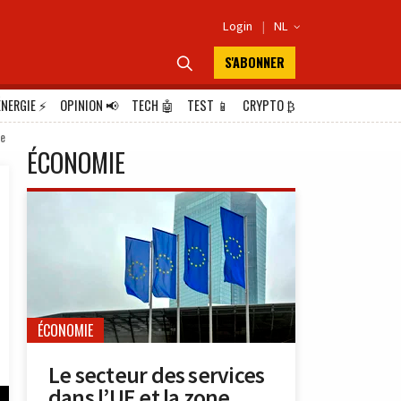
Login
|
NL

S'ABONNER

ÉNERGIE
⚡
OPINION
📢
TECH
🤖
TEST
📱
CRYPTO
₿
ge
ÉCONOMIE
ÉCONOMIE
Le secteur des services
dans l’UE et la zone