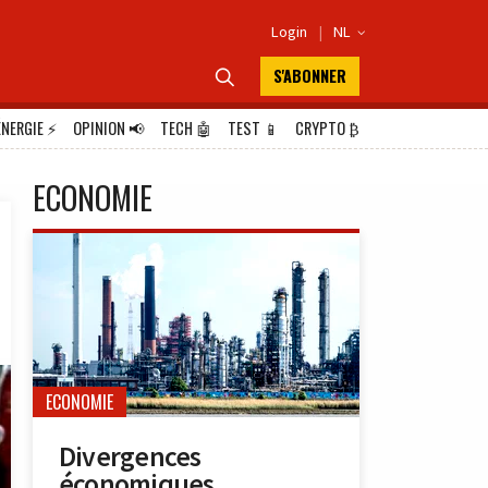
Login
|
NL

S'ABONNER

ÉNERGIE
⚡
OPINION
📢
TECH
🤖
TEST
📱
CRYPTO
₿
ECONOMIE
ECONOMIE
Divergences
économiques