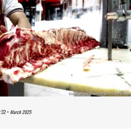
Erica Canepa/Bloomberg via Getty Image
2:32
•
March 2025