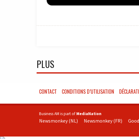
PLUS
CONTACT
CONDITIONS D’UTILISATION
DÉCLARATI
Business AM is part of
MediaNation
Newsmonkey (NL)
Newsmonkey (FR)
Good