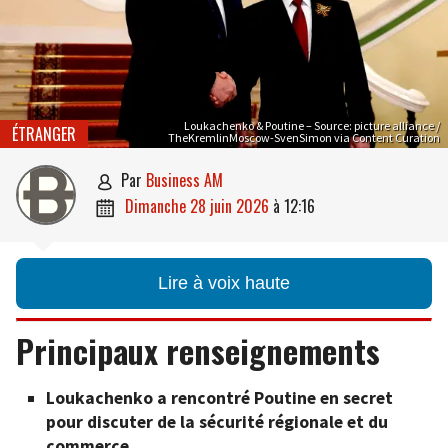
Loukachenko & Poutine – Source: picture alliance /
ÉTRANGER
TheKremlinMoscow-SvenSimon via Content Curation
par
Business AM

dimanche 28 juin 2026
à
12:16

Lire à voix haute
Principaux renseignements
Loukachenko a rencontré Poutine en secret
pour discuter de la sécurité régionale et du
commerce.