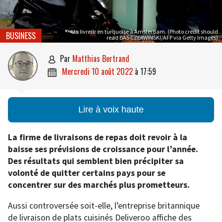
Un livreur en turquoise à Amsterdam. (Photo credit should
BUSINESS
read BAS CZERWINSKI/AFP via Getty Images)
par
Matthias Bertrand

mercredi 10 août 2022
à
17:59

Lire à voix haute
La firme de livraisons de repas doit revoir à la
baisse ses prévisions de croissance pour l’année.
Des résultats qui semblent bien précipiter sa
volonté de quitter certains pays pour se
concentrer sur des marchés plus prometteurs.
Aussi controversée soit-elle, l’entreprise britannique
de livraison de plats cuisinés Deliveroo affiche des