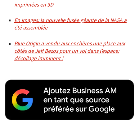
imprimées en 3D
En images: la nouvelle fusée géante de la NASA a
été assemblée
Blue Origin a vendu aux enchères une place aux
côtés de Jeff Bezos pour un vol dans l’espace:
décollage imminent !