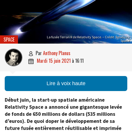
La fusée Terran R de Relativity Space. – Crédit: Relativity
SPACE
Space
par
Anthony Planus

mardi 15 juin 2021
à
16:11

Lire à voix haute
Début juin, la start-up spatiale américaine
Relativity Space a annoncé une gigantesque levée
de fonds de 650 millions de dollars (535 millions
d’euros). De quoi doper le développement de sa
future fusée entièrement réutilisable et imprimée