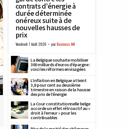
contrats d’énergie à
durée déterminée
onéreux suite à de
nouvelles hausses de
prix
Vendredi 7 Août 2026
par
Business AM
La Belgique souhaite mobiliser
300 milliards d’euros d’épargne :
voici les réformes envisagées
L’inflation en Belgique atteint
3,8 pour cent au deuxième
trimestre en raison de la hausse
s
des prix de l’énergie
La Cour constitutionnelle belge
accorde un effet rétroactif au «
droit à l’erreur » pour les
contribuables
Plus de la moitié des chômeurs