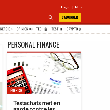
Login
|
NL

S'ABONNER

ÉNERGIE
⚡
OPINION
📢
TECH
🤖
TEST
📱
CRYPTO
₿
PERSONAL FINANCE
ÉNERGIE
Testachats met en
garde contre les