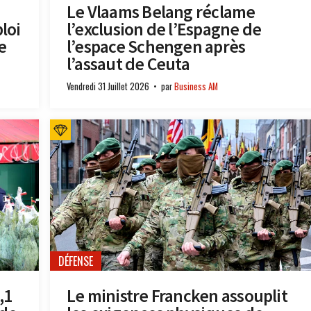
Le Vlaams Belang réclame
loi
l’exclusion de l’Espagne de
e
l’espace Schengen après
l’assaut de Ceuta
Vendredi 31 Juillet 2026
par
Business AM
DÉFENSE
,1
Le ministre Francken assouplit