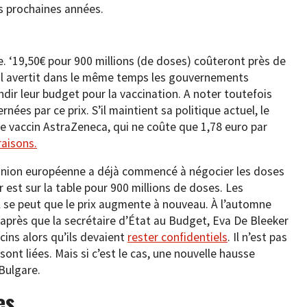
s prochaines années.
ée. ‘19,50€ pour 900 millions (de doses) coûteront près de
v. Il avertit dans le même temps les gouvernements
ndir leur budget pour la vaccination. A noter toutefois
nées par ce prix. S’il maintient sa politique actuel, le
e vaccin AstraZeneca, qui ne coûte que 1,78 euro par
raisons.
l’Union européenne a déjà commencé à négocier les doses
 est sur la table pour 900 millions de doses. Les
il se peut que le prix augmente à nouveau. À l’automne
s après que la secrétaire d’État au Budget, Eva De Bleeker
ins alors qu’ils devaient
rester confidentiels
. Il n’est pas
 sont liées. Mais si c’est le cas, une nouvelle hausse
 Bulgare.
es