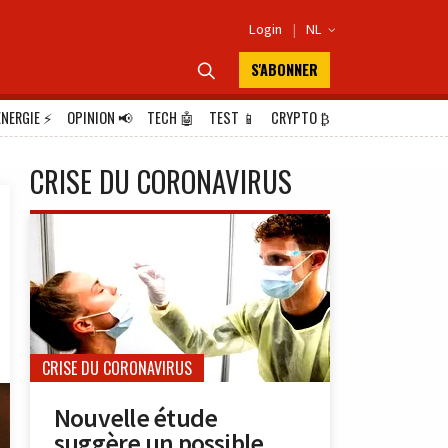
Login
|
NL

S'ABONNER

ÉNERGIE
⚡
OPINION
📢
TECH
🤖
TEST
📱
CRYPTO
₿
CRISE DU CORONAVIRUS
CRISE DU CORONAVIRUS
Nouvelle étude
suggère un possible