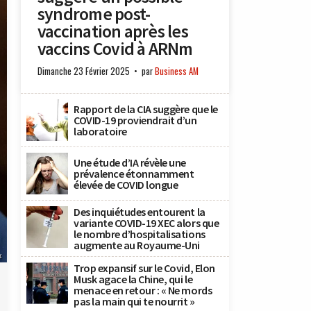
syndrome post-
vaccination après les
vaccins Covid à ARNm
Dimanche 23 Février 2025
par
Business AM
Rapport de la CIA suggère que le
COVID-19 proviendrait d’un
laboratoire
Une étude d’IA révèle une
prévalence étonnamment
élevée de COVID longue
Des inquiétudes entourent la
variante COVID-19 XEC alors que
le nombre d’hospitalisations
augmente au Royaume-Uni
x
Trop expansif sur le Covid, Elon
Musk agace la Chine, qui le
menace en retour : « Ne mords
pas la main qui te nourrit »