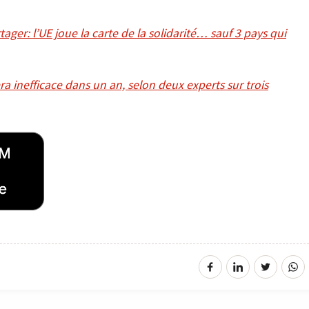
tager: l’UE joue la carte de la solidarité… sauf 3 pays qui
ra inefficace dans un an, selon deux experts sur trois