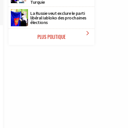
Turquie
La Russie veut exclure le parti
libéral Iabloko des prochaines
élections

PLUS POLITIQUE