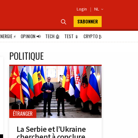
Login
|
NL

S'ABONNER

ÉNERGIE
⚡
OPINION
📢
TECH
🤖
TEST
📱
CRYPTO
₿
POLITIQUE
ÉTRANGER
La Serbie et l’Ukraine
cherchent à conclure