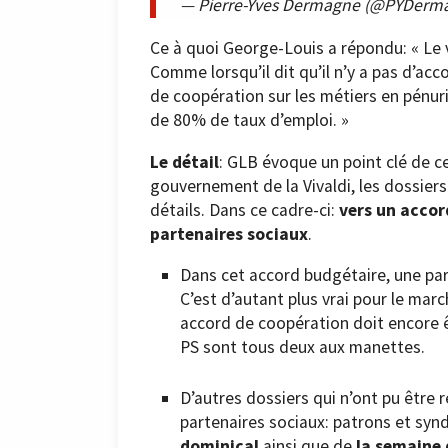
— Pierre-Yves Dermagne (@PYDerm
Ce à quoi George-Louis a répondu: « Le vi
Comme lorsqu’il dit qu’il n’y a pas d’ac
de coopération sur les métiers en pénur
de 80% de taux d’emploi. »
Le détail
: GLB évoque un point clé de 
gouvernement de la Vivaldi, les dossiers
détails. Dans ce cadre-ci:
vers un accor
partenaires sociaux
.
Dans cet accord budgétaire, une pa
C’est d’autant plus vrai pour le ma
accord de coopération doit encore ê
PS sont tous deux aux manettes.
D’autres dossiers qui n’ont pu être 
partenaires sociaux: patrons et synd
dominical
ainsi que de
la semaine 