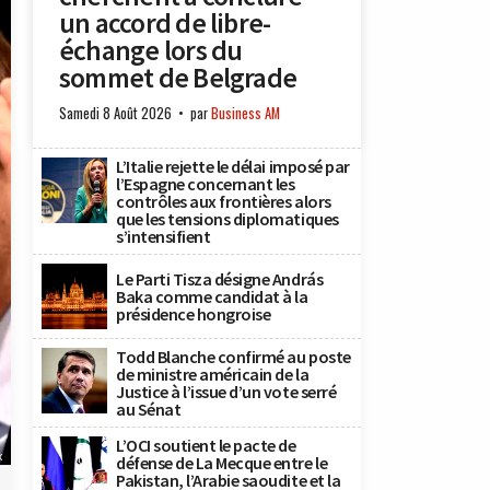
un accord de libre-
échange lors du
sommet de Belgrade
Samedi 8 Août 2026
par
Business AM
L’Italie rejette le délai imposé par
l’Espagne concernant les
contrôles aux frontières alors
que les tensions diplomatiques
s’intensifient
Le Parti Tisza désigne András
Baka comme candidat à la
présidence hongroise
Todd Blanche confirmé au poste
de ministre américain de la
Justice à l’issue d’un vote serré
au Sénat
L’OCI soutient le pacte de
x
défense de La Mecque entre le
Pakistan, l’Arabie saoudite et la