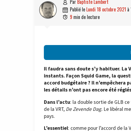
par
Baptiste Lambert

publié le
lundi 18 octobre 2021
à

9
min de lecture

Il faudra sans doute s’y habituer. La V
instants. Façon Squid Game, la questi
accord budgétaire ? Il n’empêchera pa
les détails n’ont pas encore été réglés
Dans l’actu
: la double sortie de GLB c
de la VRT,
De Zevende Dag.
Le libéral me
pays.
L’essentiel
: comme pour l’accord de la V