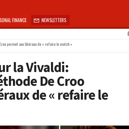
SONAL FINANCE
NEWSLETTERS

Croo permet aux libéraux de « refaire le match »
r la Vivaldi:
thode De Croo
raux de « refaire le