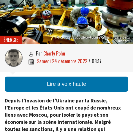
(Photo credit : Costfoto/Future Publishing via Getty
ÉNERGIE
Images)
par
Charly Pohu

samedi 24 décembre 2022
à
08:17

Lire à voix haute
Depuis l’invasion de l’Ukraine par la Russie,
l’Europe et les
États-Unis ont coupé de nombreux
liens avec Moscou, pour isoler le pays et son
économie sur la scène internationale. Malgré
toutes les sanctions, il y a une relation qui