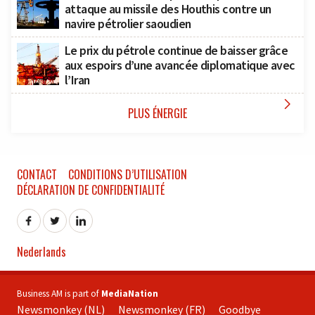
attaque au missile des Houthis contre un
navire pétrolier saoudien
Le prix du pétrole continue de baisser grâce
aux espoirs d’une avancée diplomatique avec
l’Iran

PLUS ÉNERGIE
CONTACT
CONDITIONS D’UTILISATION
DÉCLARATION DE CONFIDENTIALITÉ
Nederlands
Business AM is part of
MediaNation
Newsmonkey (NL)
Newsmonkey (FR)
Goodbye