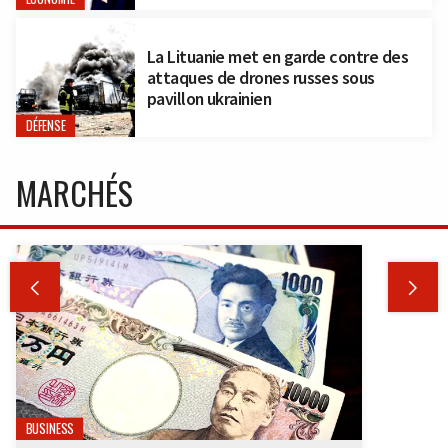
La Lituanie met en garde contre des
attaques de drones russes sous
pavillon ukrainien
DÉFENSE
MARCHÉS


BUSINESS