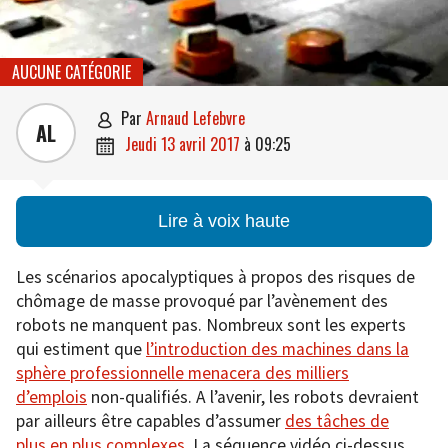
AUCUNE CATÉGORIE
par
Arnaud Lefebvre

AL
jeudi 13 avril 2017
à
09:25

Lire à voix haute
Les scénarios apocalyptiques à propos des risques de
chômage de masse provoqué par l’avènement des
robots ne manquent pas. Nombreux sont les experts
qui estiment que
l’introduction des machines dans la
sphère professionnelle menacera des milliers
d’emplois
non-qualifiés. A l’avenir, les robots devraient
par ailleurs être capables d’assumer
des tâches de
plus en plus complexes
. La séquence vidéo ci-dessus,