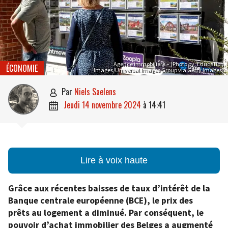
Agence immobilière – (Photo by: Education
ÉCONOMIE
Images/Universal Images Group via Getty Images)
par
Niels Saelens

jeudi 14 novembre 2024
à
14:41

Lire à voix haute
Grâce aux récentes baisses de taux d’intérêt de la
Banque centrale européenne (BCE), le prix des
prêts au logement a diminué. Par conséquent, le
pouvoir d’achat immobilier des Belges a augmenté