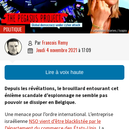
POLITIQUE
Forbidden Stories / Isopix
par
Francois Remy

jeudi 4 novembre 2021
à
17:09

Lire à voix haute
Depuis les révélations, le brouillard entourant cet
énième scandale d’espionnage ne semble pas
pouvoir se dissiper en Belgique.
Une menace pour l’ordre international. L’entreprise
israélienne
NSO vient d’être blacklistée par le
Département du commerce des États-Unis
. La