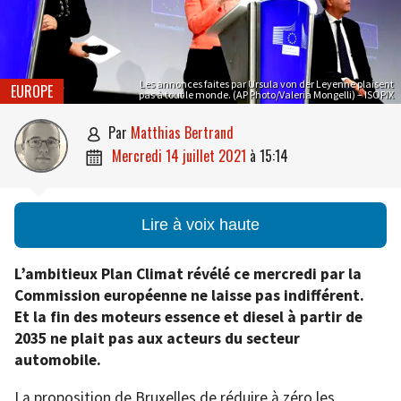
Les annonces faites par Ursula von der Leyenne plaisent
EUROPE
pas à tout le monde. (AP Photo/Valeria Mongelli) – ISOPIX
par
Matthias Bertrand

mercredi 14 juillet 2021
à
15:14

Lire à voix haute
L’ambitieux Plan Climat révélé ce mercredi par la
Commission européenne ne laisse pas indifférent.
Et la fin des moteurs essence et diesel à partir de
2035 ne plait pas aux acteurs du secteur
automobile.
La proposition de Bruxelles de réduire à zéro les