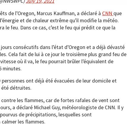
r (@NWSWPC)
July 19, 2021
êts de l’Oregon, Marcus Kauffman, a déclaré à
CNN
que
 d’énergie et de chaleur extrême qu’il modifie la météo.
le feu. Dans ce cas, c’est le feu qui prédit ce que la
 jours consécutifs dans l’état d’Oregon et a déjà dévasté
es. Cela fait de lui à ce jour le troisième plus grand feu de
vitesse où il va, le feu pourrait brûler l’équivalent de
5 minutes.
00 personnes ont déjà été évacuées de leur domicile et
 été détruites.
s contre les flammes, car de fortes rafales de vent sont
ours, a déclaré Michael Guy, météorologiste de CNN. Il y
pourvus de précipitations, lesquelles sont
 calmer les flammes.