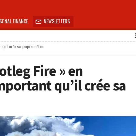
SONAL FINANCE
NEWSLETTERS

t qu’il crée sa propre météo
otleg Fire » en
mportant qu’il crée sa