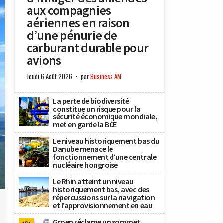
aux compagnies
aériennes en raison
d’une pénurie de
carburant durable pour
avions
Jeudi 6 Août 2026
par
Business AM
La perte de biodiversité
constitue un risque pour la
sécurité économique mondiale,
met en garde la BCE
Le niveau historiquement bas du
Danube menace le
fonctionnement d’une centrale
nucléaire hongroise
Le Rhin atteint un niveau
historiquement bas, avec des
répercussions sur la navigation
et l’approvisionnement en eau
Groen réclame un sommet