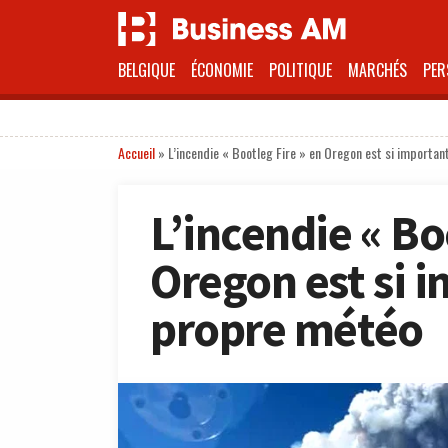
BELGIQUE
ÉCONOMIE
POLITIQUE
MARCHÉS
PER
Accueil
»
L’incendie « Bootleg Fire » en Oregon est si importan
L’incendie « Bo
Oregon est si i
propre météo