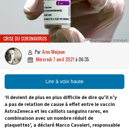
CRISE DU CORONAVIRUS
(AP Photo/Matthias Schrader)
par
Arno Meijnen

mercredi 7 avril 2021
à
06:35

Lire à voix haute
‘Il devient de plus en plus difficile de dire qu’il n’y
a pas de relation de cause à effet entre le vaccin
AstraZeneca et les caillots sanguins rares, en
combinaison avec un nombre réduit de
plaquettes’, a déclaré Marco Cavaleri, responsable