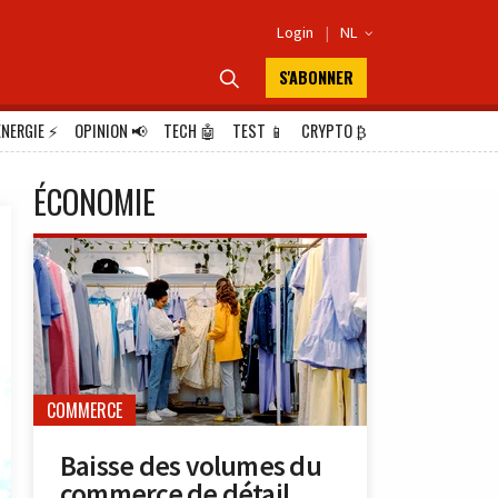
Login
|
NL

S'ABONNER

ÉNERGIE
⚡
OPINION
📢
TECH
🤖
TEST
📱
CRYPTO
₿
ÉCONOMIE
COMMERCE
Baisse des volumes du
commerce de détail