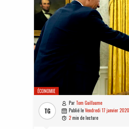
ÉCONOMIE
par
Tom Guillaume

TG
publié le
vendredi 17 janvier 202

2
min de lecture
