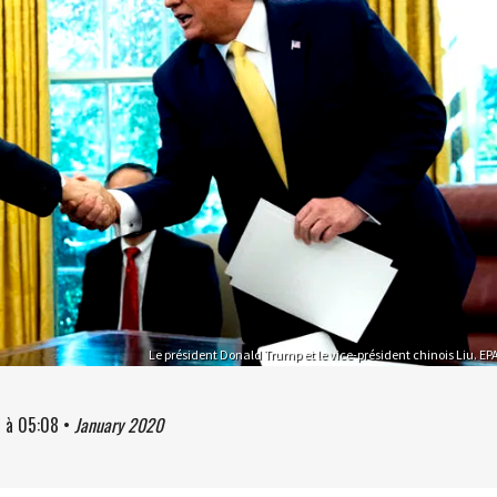
Le président Donald Trump et le vice-président chinois Liu. EP
0
à
05:08
•
January 2020