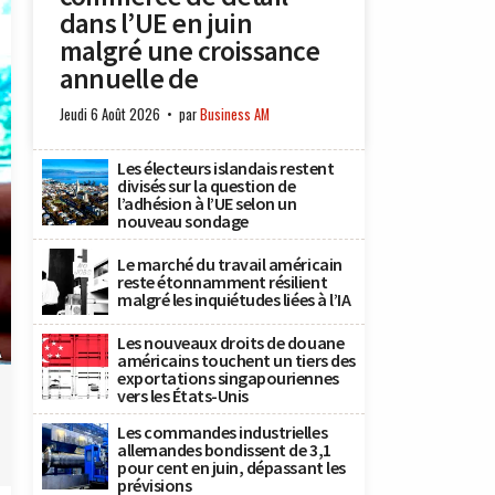
dans l’UE en juin
malgré une croissance
annuelle de
Jeudi 6 Août 2026
par
Business AM
Les électeurs islandais restent
divisés sur la question de
l’adhésion à l’UE selon un
nouveau sondage
Le marché du travail américain
reste étonnamment résilient
malgré les inquiétudes liées à l’IA
Les nouveaux droits de douane
A
américains touchent un tiers des
exportations singapouriennes
vers les États-Unis
Les commandes industrielles
allemandes bondissent de 3,1
pour cent en juin, dépassant les
prévisions