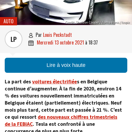
AUTO
Credit: Sheldon Cooper / Zuma Press / Isopix
par
Louis Peckstadt

LP
mercredi 13 octobre 2021
à
18:37

Lire à voix haute
La part des
voitures électrifiée
s en Belgique
continue d’augmenter. À la fin de 2020, environ 14
% des voitures nouvellement immatriculées en
Belgique étaient (partiellement) électriques. Neuf
mois plus tard, cette part est passée à 21 %. C’est
ce qui ressort
des nouveaux chiffres trimestriels
de la FEBIAC
. Tesla est confronté à une
concurrence de plus en plus forte.