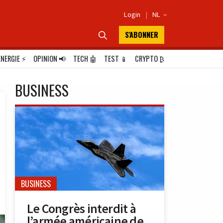
Login
|
NL

S'ABONNER

ÉNERGIE
⚡
OPINION
📢
TECH
🤖
TEST
📱
CRYPTO
₿
BUSINESS
BUSINESS
Le Congrès interdit à
l’armée américaine de