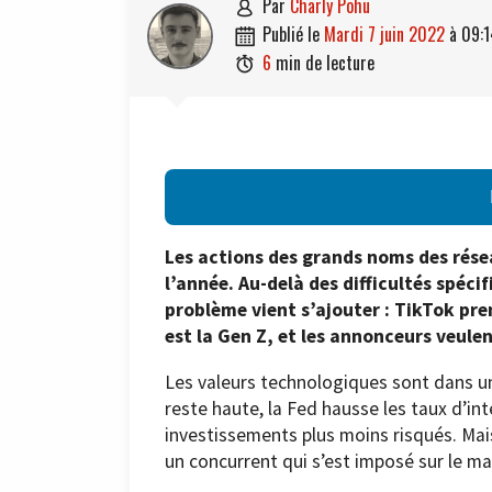
par
Charly Pohu

publié le
mardi 7 juin 2022
à
09:1

6
min de lecture

Les actions des grands noms des rése
l’année. Au-delà des difficultés spé
problème vient s’ajouter : TikTok pre
est la Gen Z, et les annonceurs veulent
Les valeurs technologiques sont dans une
reste haute, la Fed hausse les taux d’int
investissements plus moins risqués. Mais 
un concurrent qui s’est imposé sur le m