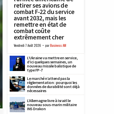
retirer ses avions de
combat F-22 du service
avant 2032, mais les
remettre en état de
combat coûte
extrêmement cher
Vendredi 7 Août 2026
par
Business AM
L’Ukraine va mettre en service,
d’ici quelques semaines, un
nouveau missile balistique de
type FP-7
Le marché n’attend pas la
réglementation : pourquoi les
données de durabilité sont déjà
nécessaires
L’Allemagne livre à Israël le
nouveau sous-marin militaire
s
INS Drakon