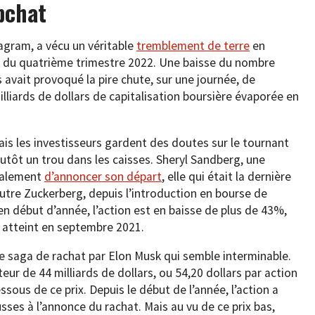
pchat
agram, a vécu un véritable
tremblement de terre
en
ts du quatrième trimestre 2022. Une baisse du nombre
s avait provoqué la pire chute, sur une journée, de
milliards de dollars de capitalisation boursière évaporée en
ais les investisseurs gardent des doutes sur le tournant
plutôt un trou dans les caisses. Sheryl Sandberg, une
également
d’annoncer son départ
, elle qui était la dernière
outre Zuckerberg, depuis l’introduction en bourse de
en début d’année, l’action est en baisse de plus de 43%,
 atteint en septembre 2021.
ne saga de rachat par Elon Musk qui semble interminable.
eur de 44 milliards de dollars, ou 54,20 dollars par action
sous de ce prix. Depuis le début de l’année, l’action a
ses à l’annonce du rachat. Mais au vu de ce prix bas,