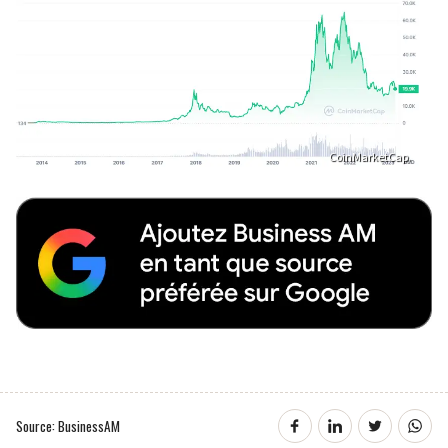
CoinMarketCap.
Source: BusinessAM