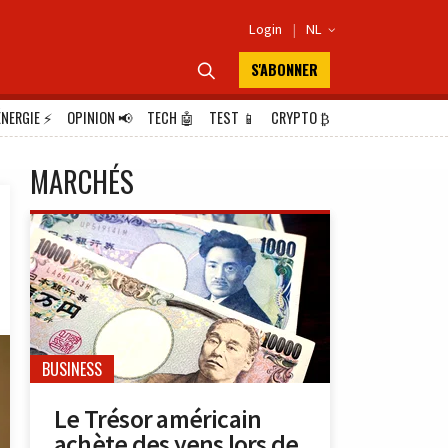
Login
|
NL

S'ABONNER

ÉNERGIE
⚡
OPINION
📢
TECH
🤖
TEST
📱
CRYPTO
₿
MARCHÉS
BUSINESS
Le Trésor américain
achète des yens lors de