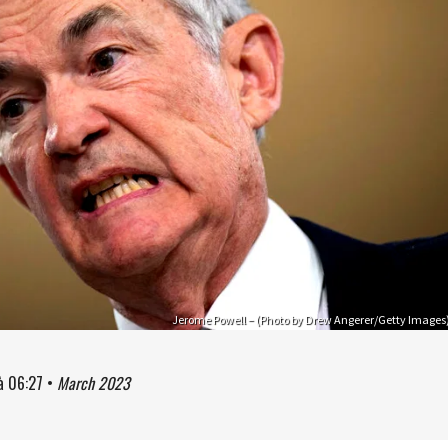
Jerome Powell – (Photo by Drew Angerer/Getty Images
à
06:27
•
March 2023