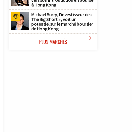
vers son introduction en bourse
à Hong Kong
Michael Burry, l’investisseur de «
The Big Short », voit un
potentiel sur le marché boursier
de Hong Kong

PLUS MARCHÉS