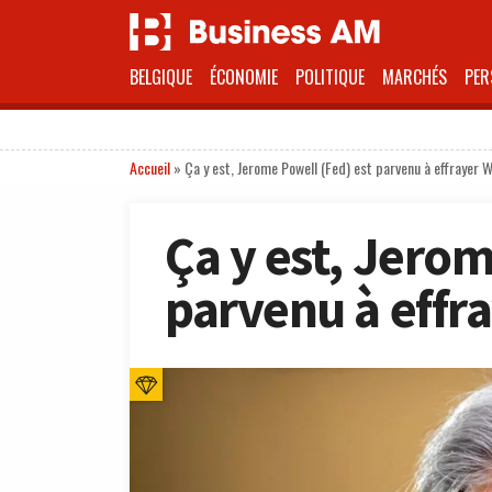
BELGIQUE
ÉCONOMIE
POLITIQUE
MARCHÉS
PER
Accueil
»
Ça y est, Jerome Powell (Fed) est parvenu à effrayer W
Ça y est, Jerom
parvenu à effra